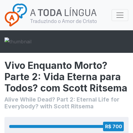
Vivo Enquanto Morto?
Parte 2: Vida Eterna para
Todos? com Scott Ritsema
Alive While Dead? Part 2: Eternal Life for
Everybody? with Scott Ritsema
R$ 700
R$ 700